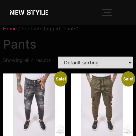
Home
/ Products tagged “Pants”
Pants
Showing all 4 results
Sale!
Sale!