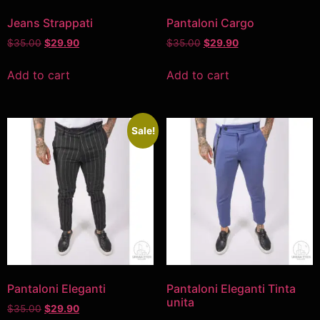
Jeans Strappati
Pantaloni Cargo
$
35.00
$
29.90
$
35.00
$
29.90
Add to cart
Add to cart
Sale!
Pantaloni Eleganti
Pantaloni Eleganti Tinta
unita
$
35.00
$
29.90